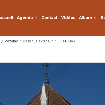
Accueil
Agenda
Contact
Vidéos
Album
S
Vezelay
Basilique extérieur
P1110049