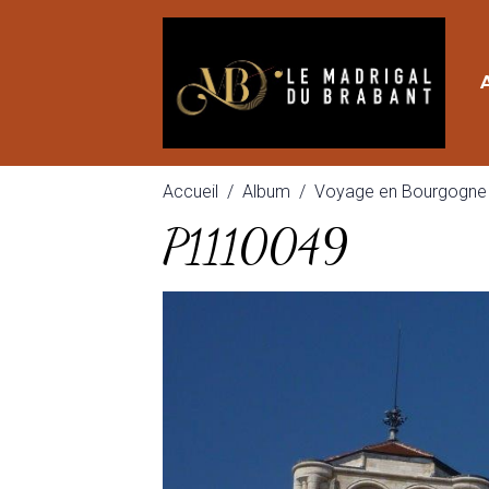
Accueil
Album
Voyage en Bourgogne
P1110049