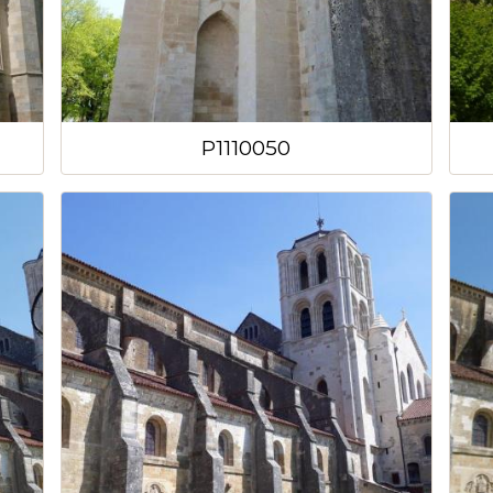
P1110050