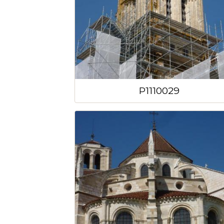
P1110029