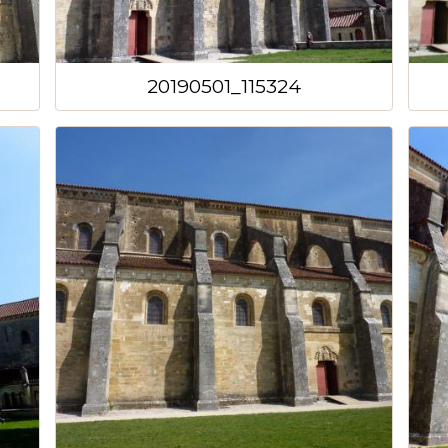
20190501_115324