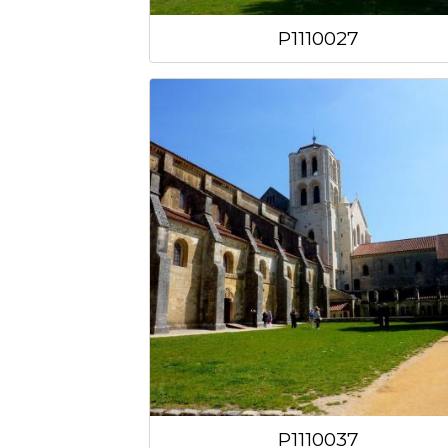
P1110027
P1110037