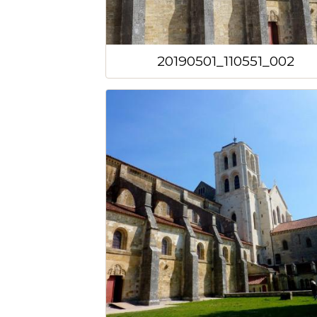
20190501_110551_002